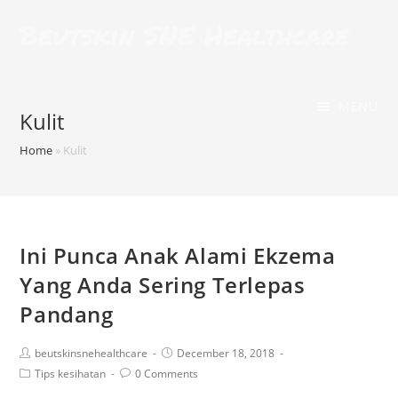
Beutskin SNE Healthcare
MENU
Kulit
Home
»
Kulit
Ini Punca Anak Alami Ekzema
Yang Anda Sering Terlepas
Pandang
beutskinsnehealthcare
December 18, 2018
Tips kesihatan
0 Comments